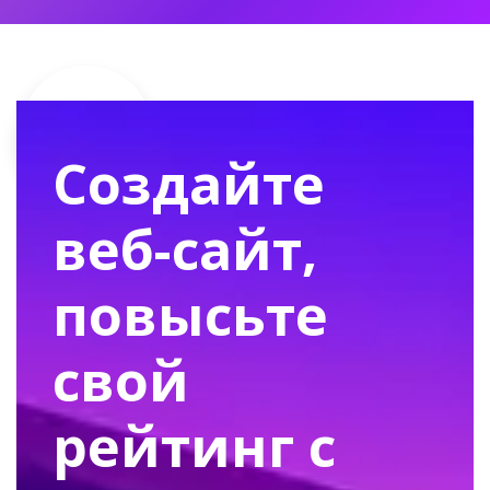
Создайте
веб-сайт,
повысьте
свой
рейтинг с