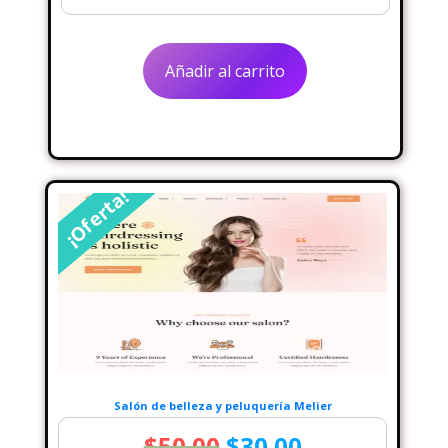
precio
precio
original
actual
Añadir al carrito
era:
es:
$62.00.
$32.00.
¡Oferta!
Salón de belleza y peluquería Melier
El
El
$
50.00
$
30.00