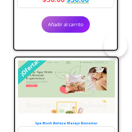
precio
precio
original
actual
Añadir al carrito
era:
es:
$50.00.
$30.00.
¡Oferta!
Spa Blush Belleza Masaje Bienestar