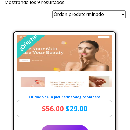
Mostrando los 9 resultados
¡Oferta!
Cuidado de la piel dermatológico Skinera
El
El
$
56.00
$
29.00
precio
precio
original
actual