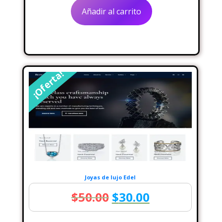
original
actual
Añadir al carrito
era:
es:
$50.00.
$30.00.
¡Oferta!
Joyas de lujo Edel
El
El
$
50.00
$
30.00
precio
precio