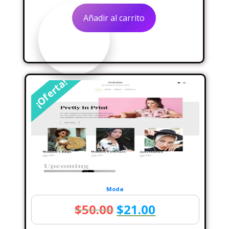
original
actual
Añadir al carrito
era:
es:
$50.00.
$30.00.
¡Oferta!
Moda
El
El
$
50.00
$
21.00
precio
precio