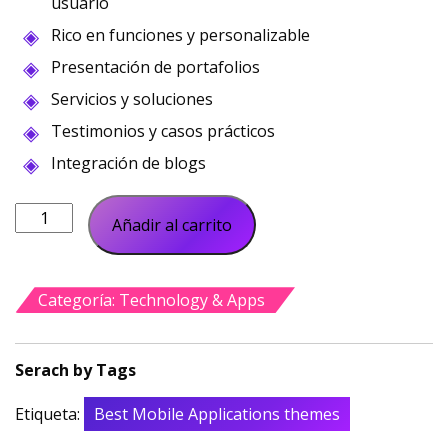
usuario
era:
es:
$50.00.
$30.00.
Rico en funciones y personalizable
Presentación de portafolios
Servicios y soluciones
Testimonios y casos prácticos
Integración de blogs
Agencia
Añadir al carrito
de
software
Techno
Categoría:
Technology & Apps
Xpert
cantidad
Etiqueta:
Best Mobile Applications themes