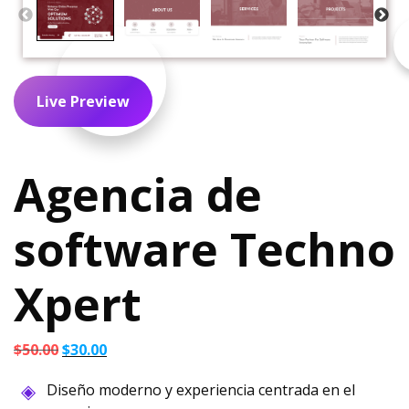
Live Preview
Agencia de
software Techno
Xpert
El
El
$
50.00
$
30.00
precio
precio
Diseño moderno y experiencia centrada en el
original
actual