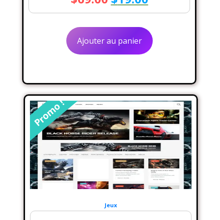
prix
prix
initial
actuel
Ajouter au panier
était :
est :
$69.00.
$19.00.
Promo !
Jeux