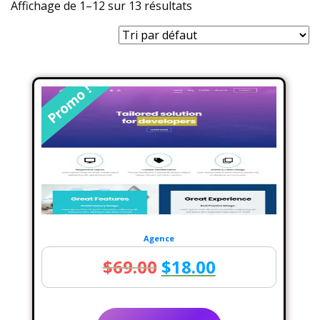
Affichage de 1–12 sur 13 résultats
Promo !
Agence
Le
Le
$
69.00
$
18.00
prix
prix
initial
actuel