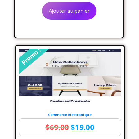
initial
actuel
Ajouter au panier
était :
est :
$70.00.
$20.00.
Promo !
Commerce électronique
Le
Le
$
69.00
$
19.00
prix
prix