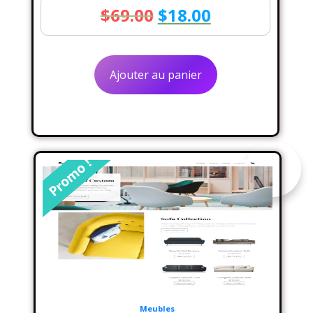
Le
Le
$
69.00
$
18.00
prix
prix
initial
actuel
Ajouter au panier
était :
est :
$69.00.
$18.00.
Promo !
Meubles