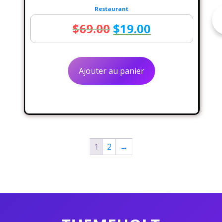
Restaurant
Le
Le
$
69.00
$
19.00
prix
prix
initial
actuel
Ajouter au panier
était :
est :
$69.00.
$19.00.
1
2
→