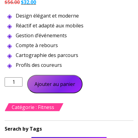
Le
Le
$
56.00
$
32.00
prix
prix
Design élégant et moderne
initial
actuel
était :
est :
Réactif et adapté aux mobiles
$56.00.
$32.00.
Gestion d’événements
Compte à rebours
Cartographie des parcours
Profils des coureurs
quantité
Ajouter au panier
de
Méditation
Yoga
Catégorie :
Fitness
Yoga