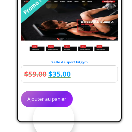
Promo !
Salle de sport Fitgym
Le
Le
$
59.00
$
35.00
prix
prix
initial
actuel
Ajouter au panier
était :
est :
$59.00.
$35.00.