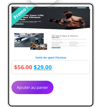
Promo !
Salle de sport Fitclass
Le
Le
$
56.00
$
29.00
prix
prix
initial
actuel
Ajouter au panier
était :
est :
$56.00.
$29.00.