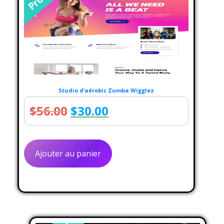
Studio d’aérobic Zumba Wigglez
Le
Le
$
56.00
$
30.00
prix
prix
initial
actuel
Ajouter au panier
était :
est :
$56.00.
$30.00.