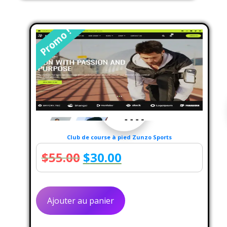
Promo !
Club de course à pied Zunzo Sports
Le
Le
$
55.00
$
30.00
prix
prix
initial
actuel
Ajouter au panier
était :
est :