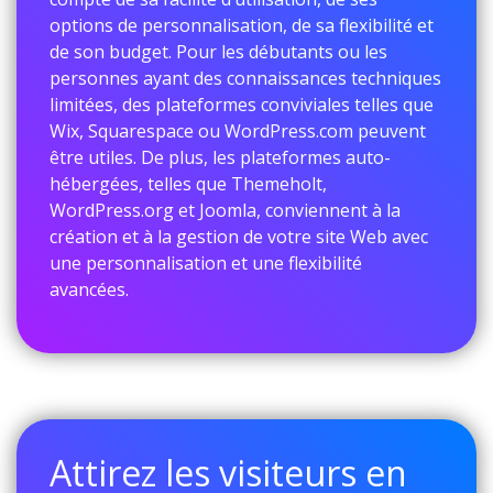
options de personnalisation, de sa flexibilité et
de son budget. Pour les débutants ou les
personnes ayant des connaissances techniques
limitées, des plateformes conviviales telles que
Wix, Squarespace ou WordPress.com peuvent
être utiles. De plus, les plateformes auto-
hébergées, telles que Themeholt,
WordPress.org et Joomla, conviennent à la
création et à la gestion de votre site Web avec
une personnalisation et une flexibilité
avancées.
Attirez les visiteurs en