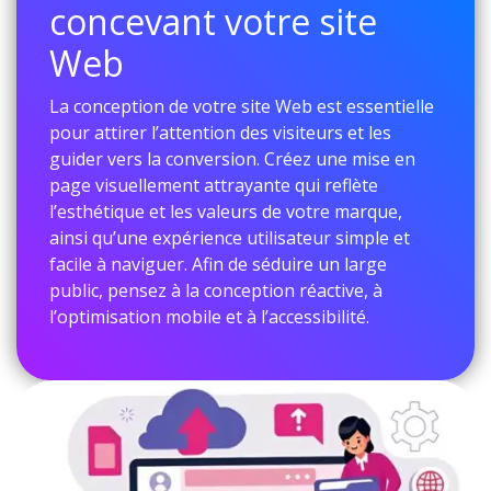
concevant votre site
Web
La conception de votre site Web est essentielle
pour attirer l’attention des visiteurs et les
guider vers la conversion. Créez une mise en
page visuellement attrayante qui reflète
l’esthétique et les valeurs de votre marque,
ainsi qu’une expérience utilisateur simple et
facile à naviguer. Afin de séduire un large
public, pensez à la conception réactive, à
l’optimisation mobile et à l’accessibilité.