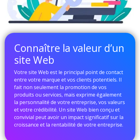
Connaître la valeur d’un
site Web
Votre site Web est le principal point de contact
entre votre marque et vos clients potentiels. Il
fait non seulement la promotion de vos
produits ou services, mais exprime également
la personnalité de votre entreprise, vos valeurs
et votre crédibilité. Un site Web bien conçu et
convivial peut avoir un impact significatif sur la
croissance et la rentabilité de votre entreprise.