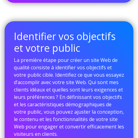
Identifier vos objectifs
et votre public
La première étape pour créer un site Web de
qualité consiste à identifier vos objectifs et
votre public cible. Identifiez ce que vous essayez
d’accomplir avec votre site Web. Qui sont mes
clients idéaux et quelles sont leurs exigences et
leurs préférences ? En définissant vos objectifs
et les caractéristiques démographiques de
votre public, vous pouvez ajuster la conception,
le contenu et les fonctionnalités de votre site
Web pour engager et convertir efficacement les
visiteurs en clients.