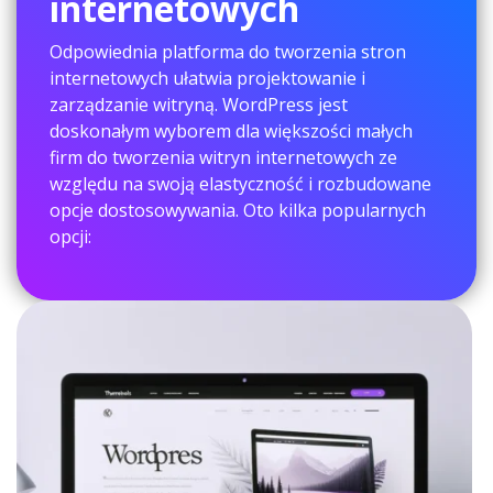
internetowych
Odpowiednia platforma do tworzenia stron
internetowych ułatwia projektowanie i
zarządzanie witryną. WordPress jest
doskonałym wyborem dla większości małych
firm do tworzenia witryn internetowych ze
względu na swoją elastyczność i rozbudowane
opcje dostosowywania. Oto kilka popularnych
opcji: