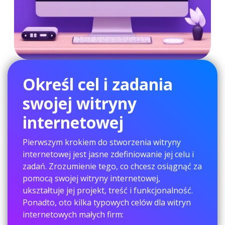
Określ cel i zadania
swojej witryny
internetowej
Pierwszym krokiem do stworzenia witryny
internetowej jest jasne zdefiniowanie jej celu i
zadań. Zrozumienie tego, co chcesz osiągnąć za
pomocą swojej witryny internetowej,
ukształtuje jej projekt, treść i funkcjonalność.
Ponadto, oto kilka typowych celów dla witryn
internetowych małych firm: