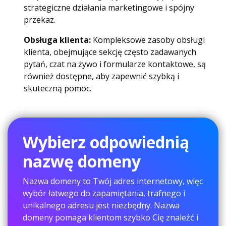
strategiczne działania marketingowe i spójny
przekaz.
Obsługa klienta:
Kompleksowe zasoby obsługi
klienta, obejmujące sekcję często zadawanych
pytań, czat na żywo i formularze kontaktowe, są
również dostępne, aby zapewnić szybką i
skuteczną pomoc.
Wybierz odpowiednią
nazwę domeny
Nazwa domeny to Twój adres internetowy, więc
wybór łatwego do zapamiętania, trafnego i
unikalnego adresu jest niezbędny. Nazwa
domeny pomaga klientom szybko Cię znaleźć i