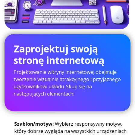
Zaprojektuj swoją
stronę internetową
Projektowanie witryny internetowej obejmuje
tworzenie wizualnie atrakcyjnego i przyjaznego
użytkownikowi układu. Skup się na
następujących elementach:
Szablon/motyw:
Wybierz responsywny motyw,
który dobrze wygląda na wszystkich urządzeniach.