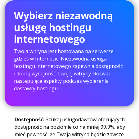
Wybierz niezawodną
usługę hostingu
internetowego
Twoja witryna jest hostowana na serwerze
gdzieś w Internecie. Niezawodna usługa
hostingu internetowego zapewnia dostępność
i dobrą wydajność Twojej witryny. Rozważ
następujące aspekty podczas wybierania
dostawcy hostingu:
Dostępność:
Szukaj usługodawców oferujących
dostępność na poziomie co najmniej 99,9%, aby
mieć pewność, że Twoja witryna będzie zawsze