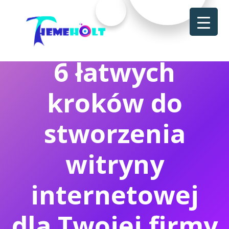
6 łatwych
kroków do
stworzenia
witryny
internetowej
dla Twojej firmy