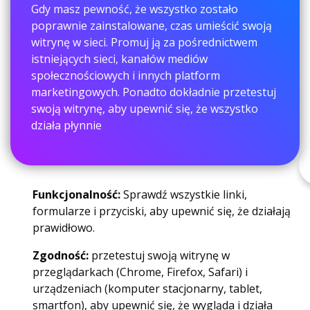
Gdy masz pewność, że wszystko zostało
poprawnie zainstalowane, czas umieścić swoją
witrynę w sieci. Promuj ją za pośrednictwem
istniejących sieci, kanałów mediów
społecznościowych i innych platform
marketingowych. Ponadto dokładnie przetestuj
swoją witrynę, aby upewnić się, że wszystko
działa płynnie
Funkcjonalność:
Sprawdź wszystkie linki,
formularze i przyciski, aby upewnić się, że działają
prawidłowo.
Zgodność:
przetestuj swoją witrynę w
przeglądarkach (Chrome, Firefox, Safari) i
urządzeniach (komputer stacjonarny, tablet,
smartfon), aby upewnić się, że wygląda i działa