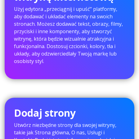
Użyj edytora „przeciągnij i upuść” platformy,
aby dodawać i układać elementy na swoich
stronach. Możesz dodawać tekst, obrazy, filmy,
przyciski i inne komponenty, aby stworzyć
witrynę, która będzie wizualnie atrakcyjna i
funkcjonalna. Dostosuj czcionki, kolory, tła i
układy, aby odzwierciedlały Twoją markę lub
osobisty styl.
Dodaj strony
Utwórz niezbędne strony dla swojej witryny,
takie jak Strona główna, O nas, Usługi i