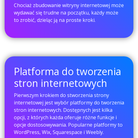
Chociaż zbudowanie witryny internetowej może
wydawać się trudne na początku, każdy może
to zrobić, dzieląc ją na proste kroki.
Platforma do tworzenia
stron internetowych
Pierwszym krokiem do stworzenia strony
internetowej jest wybór platformy do tworzenia
stron internetowych. Dostępnych jest kilka
opcji, z których każda oferuje różne funkcje i
opcje dostosowywania. Popularne platformy to
WordPress, Wix, Squarespace i Weebly.