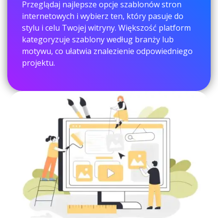
Przeglądaj najlepsze opcje szablonów stron
internetowych i wybierz ten, który pasuje do
stylu i celu Twojej witryny. Większość platform
kategoryzuje szablony według branży lub
motywu, co ułatwia znalezienie odpowiedniego
projektu.