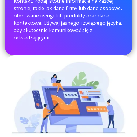
Kontakt. Podaj istotne informacje na każdej
stronie, takie jak dane firmy lub dane osobowe,
oferowane usługi lub produkty oraz dane
kontaktowe. Używaj jasnego i zwięzłego języka,
aby skutecznie komunikować się z
odwiedzającymi.