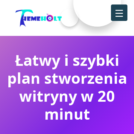
Łatwy i szybki
plan stworzenia
witryny w 20
minut