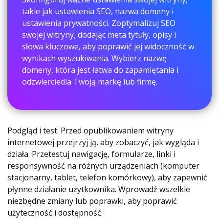
takie jak ustawienia SEO, nazwa domeny i
ustawienia prywatności. Zoptymalizuj SEO
swojej witryny, dodając meta tytuły, opisy i
słowa kluczowe, aby poprawić jej widoczność w
wynikach wyszukiwania. Wybierz nazwę
domeny, która jest łatwa do zapamiętania i
odzwierciedla Twoją markę lub firmę.
Podgląd i test: Przed opublikowaniem witryny
internetowej przejrzyj ją, aby zobaczyć, jak wygląda i
działa. Przetestuj nawigację, formularze, linki i
responsywność na różnych urządzeniach (komputer
stacjonarny, tablet, telefon komórkowy), aby zapewnić
płynne działanie użytkownika. Wprowadź wszelkie
niezbędne zmiany lub poprawki, aby poprawić
użyteczność i dostępność.