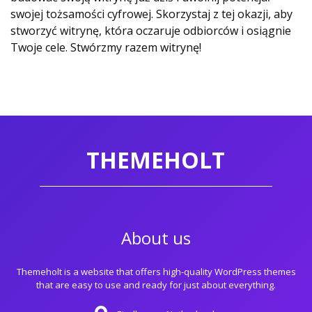
swojej tożsamości cyfrowej. Skorzystaj z tej okazji, aby
stworzyć witrynę, która oczaruje odbiorców i osiągnie
Twoje cele. Stwórzmy razem witrynę!
THEMEHOLT
About us
Themeholt is a website that offers high-quality WordPress themes
that are easy to use and ready for just about everything.