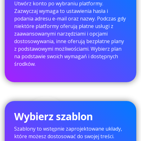
Utwórz konto po wybraniu platformy.
Zazwyczaj wymaga to ustawienia hasła i
podania adresu e-mail oraz nazwy. Podczas gdy
niektóre platformy oferują płatne usługi z
zaawansowanymi narzędziami i opcjami
dostosowywania, inne oferują bezpłatne plany
z podstawowymi możliwościami. Wybierz plan
na podstawie swoich wymagań i dostępnych
środków.
Wybierz szablon
Szablony to wstępnie zaprojektowane układy,
które możesz dostosować do swojej treści.