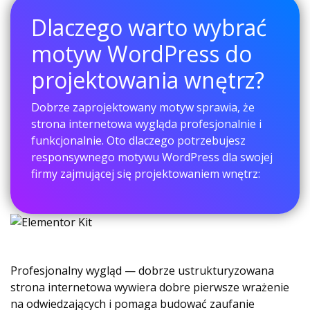
Dlaczego warto wybrać
motyw WordPress do
projektowania wnętrz?
Dobrze zaprojektowany motyw sprawia, że ​​
strona internetowa wygląda profesjonalnie i
funkcjonalnie. Oto dlaczego potrzebujesz
responsywnego motywu WordPress dla swojej
firmy zajmującej się projektowaniem wnętrz:
Profesjonalny wygląd — dobrze ustrukturyzowana
strona internetowa wywiera dobre pierwsze wrażenie
na odwiedzających i pomaga budować zaufanie