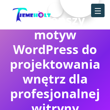
Najlepszy
motyw
WordPress do
projektowania
wnętrz dla
profesjonalnej
witryny