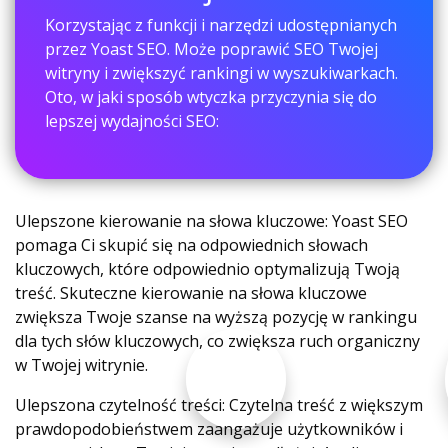
Korzystając z funkcji i narzędzi udostępnianych
przez Yoast SEO. Może poprawić SEO Twojej
witryny i zwiększyć rankingi w wyszukiwarkach.
Oto, w jaki sposób wtyczka przyczynia się do
lepszej wydajności SEO:
Ulepszone kierowanie na słowa kluczowe: Yoast SEO
pomaga Ci skupić się na odpowiednich słowach
kluczowych, które odpowiednio optymalizują Twoją
treść. Skuteczne kierowanie na słowa kluczowe
zwiększa Twoje szanse na wyższą pozycję w rankingu
dla tych słów kluczowych, co zwiększa ruch organiczny
w Twojej witrynie.
Ulepszona czytelność treści: Czytelna treść z większym
prawdopodobieństwem zaangażuje użytkowników i