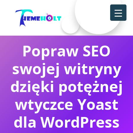
Popraw SEO
swojej witryny
dzięki potężnej
wtyczce Yoast
dla WordPress