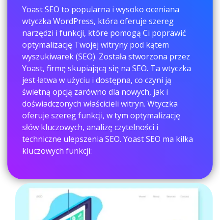
Yoast SEO to popularna i wysoko oceniana
wtyczka WordPress, która oferuje szereg
narzędzi i funkcji, które pomogą Ci poprawić
optymalizację Twojej witryny pod kątem
wyszukiwarek (SEO). Została stworzona przez
Yoast, firmę skupiającą się na SEO. Ta wtyczka
jest łatwa w użyciu i dostępna, co czyni ją
świetną opcją zarówno dla nowych, jak i
doświadczonych właścicieli witryn. Wtyczka
oferuje szereg funkcji, w tym optymalizację
słów kluczowych, analizę czytelności i
techniczne ulepszenia SEO. Yoast SEO ma kilka
kluczowych funkcji: