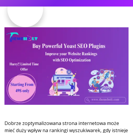
Dobrze zoptymalizowana strona internetowa może
mieć duży wpływ na rankingi wyszukiwarek, gdy istnieje