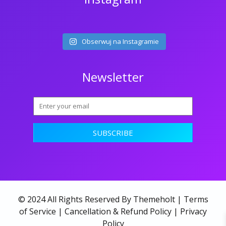
Obserwuj na Instagramie
Newsletter
© 2024 All Rights Reserved By Themeholt |
Terms
of Service
|
Cancellation & Refund Policy
|
Privacy
Policy