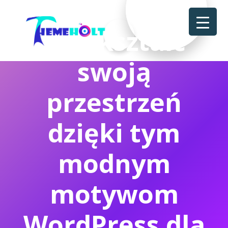
Przekształć
swoją
przestrzeń
dzięki tym
modnym
motywom
WordPress dla