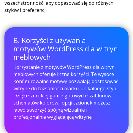
wszechstronność, aby dopasować się do różnych
stylów i preferencji.
B. Korzyści z używania
motywów WordPress dla witryn
meblowych
Korzystanie z motywów WordPress dla witryn
meblowych oferuje liczne korzyści. Te wysoce
konfigurowalne motywy pozwalają dostosować
witrynę do tożsamości marki i unikalnego stylu.
Dzięki szerokiej gamie gotowych szablonów,
schematów kolorów i opcji czcionek możesz
łatwo stworzyć spójną wizualnie i
profesjonalnie wyglądającą witrynę.