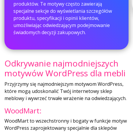
produktów. Te motywy często zawierają
specjalne sekcje do wyświetlania szczegółów
produktu, specyfikacji i opinii klientów,
umożliwiając odwiedzającym podejmowanie
świadomych decyzji zakupowych.
Odkrywanie najmodniejszych
motywów WordPress dla mebli
Przyjrzymy się najmodniejszym motywom WordPress,
które mogą udoskonalić Twój internetowy sklep
meblowy i wywrzeć trwałe wrażenie na odwiedzających.
WoodMart:
WoodMart to wszechstronny i bogaty w funkcje motyw
WordPress zaprojektowany specjalnie dla sklepów