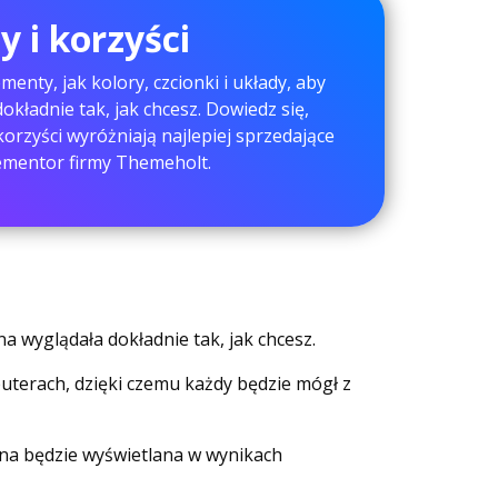
 i korzyści
enty, jak kolory, czcionki i układy, aby
okładnie tak, jak chcesz. Dowiedz się,
korzyści wyróżniają najlepiej sprzedające
ementor firmy Themeholt.
a wyglądała dokładnie tak, jak chcesz.
puterach, dzięki czemu każdy będzie mógł z
yna będzie wyświetlana w wynikach