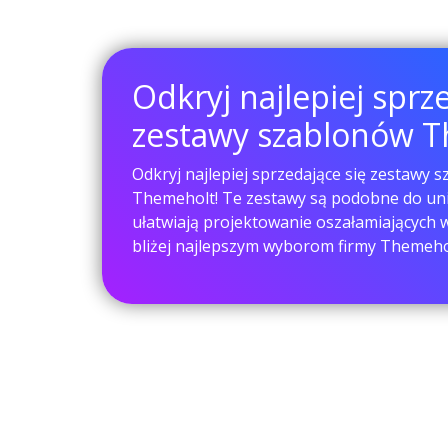
Odkryj najlepiej sprz
zestawy szablonów 
Odkryj najlepiej sprzedające się zestawy 
Themeholt! Te zestawy są podobne do uni
ułatwiają projektowanie oszałamiających wi
bliżej najlepszym wyborom firmy Themeho