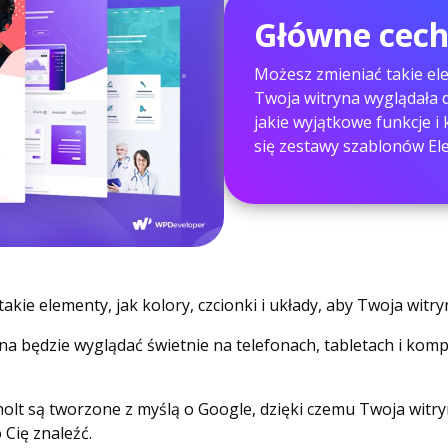
Główne cechy
Możesz zmieniać takie elem
Twoja witryna wyglądała d
jakie wyjątkowe funkcje i 
się zestawy szablonów El
ie elementy, jak kolory, czcionki i układy, aby Twoja witryn
na będzie wyglądać świetnie na telefonach, tabletach i kom
olt są tworzone z myślą o Google, dzięki czemu Twoja witr
 Cię znaleźć.