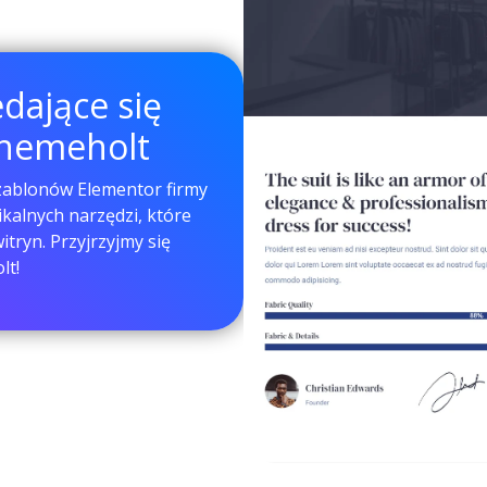
edające się
Themeholt
szablonów Elementor firmy
kalnych narzędzi, które
tryn. Przyjrzyjmy się
lt!