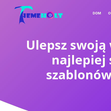
DOM
O
Ulepsz swoją
najlepiej
szablonów