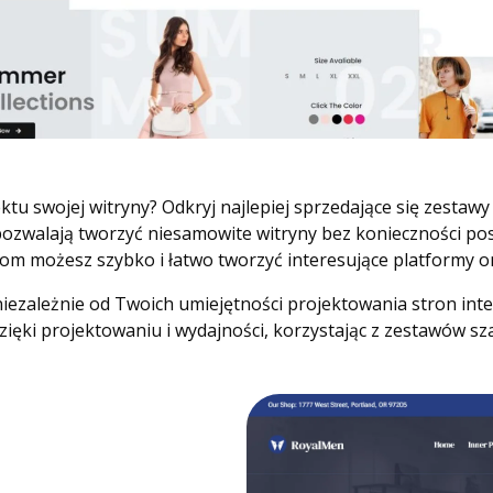
tu swojej witryny? Odkryj najlepiej sprzedające się zesta
 pozwalają tworzyć niesamowite witryny bez konieczności p
m możesz szybko i łatwo tworzyć interesujące platformy on
niezależnie od Twoich umiejętności projektowania stron int
dzięki projektowaniu i wydajności, korzystając z zestawów 