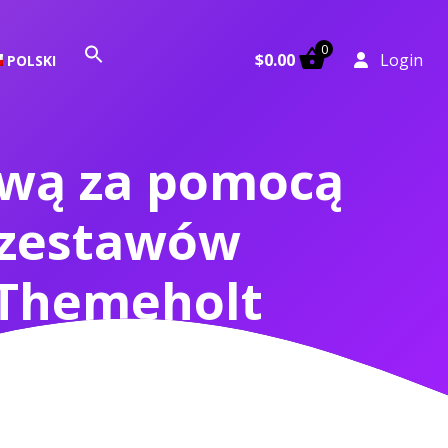
0
Search
$
0.00
Login
POLSKI
for:
Search Button
ową za pomocą
ę zestawów
 Themeholt