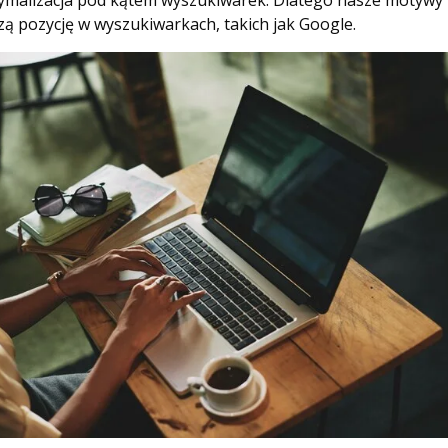
tymalizacja pod kątem wyszukiwarek. Dlatego nasze motyw
ą pozycję w wyszukiwarkach, takich jak Google.