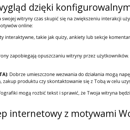
 wygląd dzięki konfigurowal
wojej witryny czas skupić się na zwiększeniu interakcji uż
motywów online:
y interaktywne, takie jak quizy, ankiety lub sekcje komenta
strony zapobiegają opuszczaniu witryny przez użytkownikó
TA)
: Dobrze umieszczone wezwania do działania mogą napęd
ra, zakup produktu czy skontaktowanie się z Tobą w celu uz
infografiki mogą rozbić tekst i sprawić, że Twoja witryna będ
lep internetowy z motywami Wo