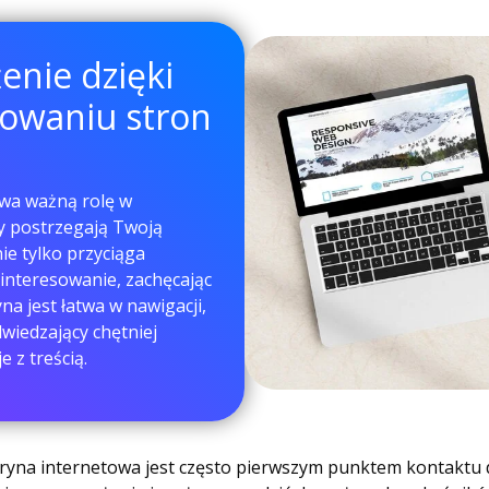
enie dzięki
owaniu stron
wa ważną rolę w
y postrzegają Twoją
ie tylko przyciąga
ainteresowanie, zachęcając
na jest łatwa w nawigacji,
dwiedzający chętniej
e z treścią.
tryna internetowa jest często pierwszym punktem kontaktu d