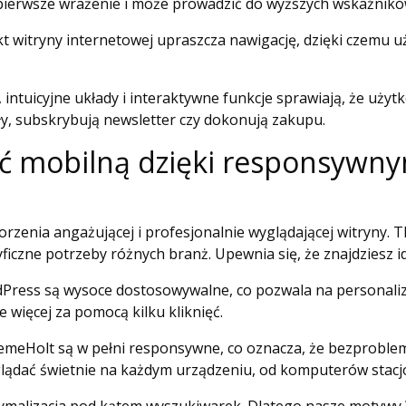
pierwsze wrażenie i może prowadzić do wyższych wskaźnikó
t witryny internetowej upraszcza nawigację, dzięki czemu u
intuicyjne układy i interaktywne funkcje sprawiają, że użyt
kuły, subskrybują newsletter czy dokonują zakupu.
ść mobilną dzięki responsyw
orzenia angażującej i profesjonalnie wyglądającej witryny
ficzne potrzeby różnych branż. Upewnia się, że znajdziesz i
ess są wysoce dostosowywalne, co pozwala na personalizacj
e więcej za pomocą kilku kliknięć.
emeHolt są w pełni responsywne, co oznacza, że ​​bezprobl
glądać świetnie na każdym urządzeniu, od komputerów stac