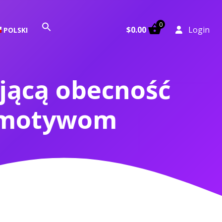
0
Search
$
0.00
Login
POLSKI
for:
Search Button
ującą obecność
m motywom