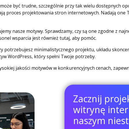
może być trudne, szczególnie przy tak wielu dostępnych op
ą proces projektowania stron internetowych. Nadają one Two
ujemy nasze motywy. Sprawdzamy, czy są one zgodne z najn
sonel wsparcia jest również tutaj, aby pomóc.
czy potrzebujesz minimalistycznego projektu, układu skonc
yw WordPress, który spełni Twoje potrzeby.
sokiej jakości motywów w konkurencyjnych cenach, zapewnia
Zacznij proj
witrynę inte
naszym nie