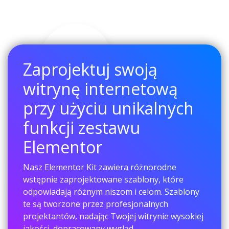
Zaprojektuj swoją
witrynę internetową
przy użyciu unikalnych
funkcji zestawu
Elementor
Nasz Elementor Kit zawiera różnorodne
wstępnie zaprojektowane szablony, które
odpowiadają różnym niszom i celom. Szablony
te są tworzone przez profesjonalnych
projektantów, nadając Twojej witrynie wysokiej
jakości, dopracowany wygląd.