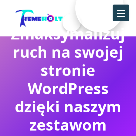
Zmaksymalizuj
ruch na swojej
stronie
WordPress
dzięki naszym
zestawom