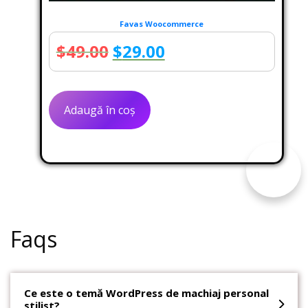
Favas Woocommerce
Prețul
Prețul
$
49.00
$
29.00
inițial
curent
a
este:
Adaugă în coș
fost:
$29.00.
$49.00.
Faqs
Ce este o temă WordPress de machiaj personal
stilist?