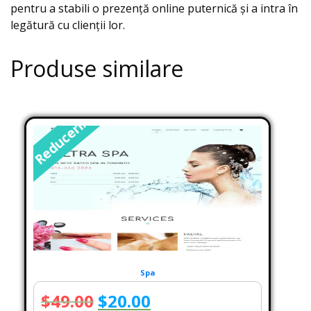
pentru a stabili o prezență online puternică și a intra în
legătură cu clienții lor.
Produse similare
Reduceri!
Spa
Prețul
Prețul
$
49.00
$
20.00