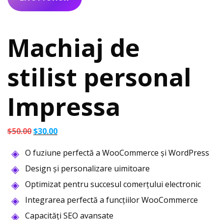
Machiaj de
stilist personal
Impressa
Prețul
Prețul
$
50.00
$
30.00
inițial
curent
O fuziune perfectă a WooCommerce și WordPress
a
este:
fost:
$30.00.
Design și personalizare uimitoare
$50.00.
Optimizat pentru succesul comerțului electronic
Integrarea perfectă a funcțiilor WooCommerce
Capacități SEO avansate