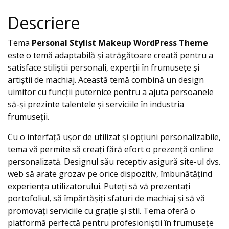
Descriere
Tema
Personal Stylist Makeup WordPress Theme
este o temă adaptabilă și atrăgătoare creată pentru a
satisface stiliștii personali, experții în frumusețe și
artiștii de machiaj. Această temă combină un design
uimitor cu funcții puternice pentru a ajuta persoanele
să-și prezinte talentele și serviciile în industria
frumuseții.
Cu o interfață ușor de utilizat și opțiuni personalizabile,
tema vă permite să creați fără efort o prezență online
personalizată. Designul său receptiv asigură site-ul dvs.
web să arate grozav pe orice dispozitiv, îmbunătățind
experiența utilizatorului. Puteți să vă prezentați
portofoliul, să împărtășiți sfaturi de machiaj și să vă
promovați serviciile cu grație și stil. Tema oferă o
platformă perfectă pentru profesioniștii în frumusețe