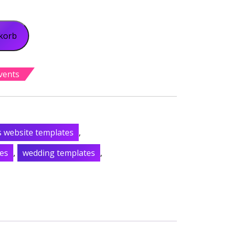
korb
vents
s website templates
,
es
,
wedding templates
,