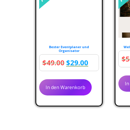
Bester Eventplaner und
Wel
Organisator
$
5
Ursprünglicher
Aktueller
$
49.00
$
29.00
Preis
Preis
war:
ist:
In
In den Warenkorb
$49.00
$29.00.