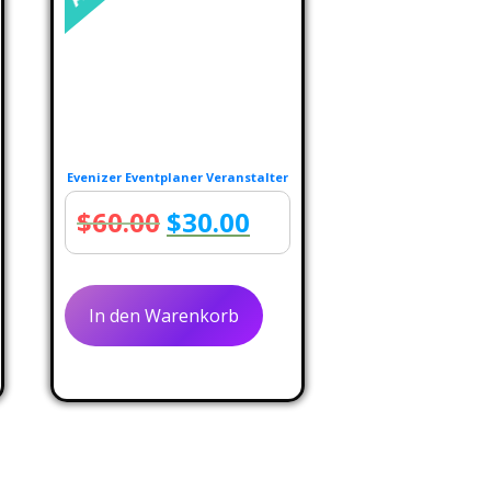
Evenizer Eventplaner Veranstalter
cher
eller
Ursprünglicher
Aktueller
$
60.00
$
30.00
s
Preis
Preis
war:
ist:
In den Warenkorb
.00.
$60.00
$30.00.