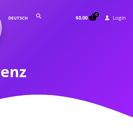
0
Search
$
0.00
Login
DEUTSCH
for:
Search Button
renz