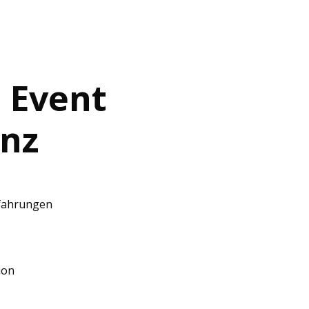
 Event
nz
rfahrungen
ion