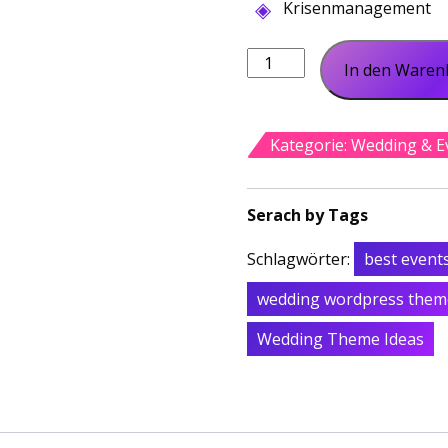
Krisenmanagement
Eventen
In den Waren
Event
Konferenz
Menge
Kategorie:
Wedding & E
Schlagwörter:
best event
wedding wordpress them
Wedding Theme Ideas