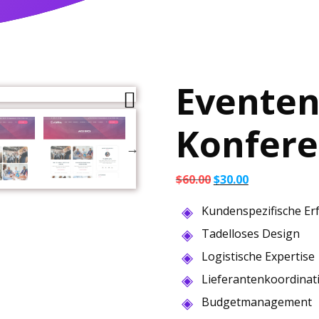
Eventen
Konfere
Ursprünglicher
Aktueller
$
60.00
$
30.00
Preis
Preis
Kundenspezifische E
war:
ist:
$60.00
$30.00.
Tadelloses Design
Logistische Expertise
Lieferantenkoordinat
Budgetmanagement