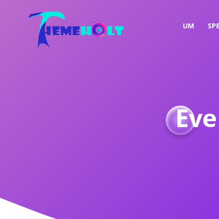
UM
SP
Eve