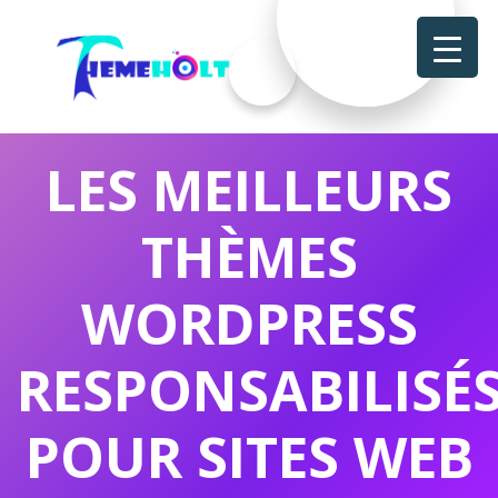
LES MEILLEURS
THÈMES
WORDPRESS
RESPONSABILISÉ
POUR SITES WEB