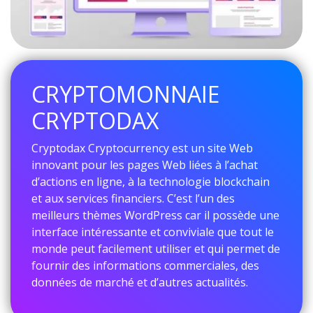
CRYPTOMONNAIE
CRYPTODAX
Cryptodax Cryptocurrency est un site Web
innovant pour les pages Web liées à l’achat
d’actions en ligne, à la technologie blockchain
et aux services financiers. C’est l’un des
meilleurs thèmes WordPress car il possède une
interface intéressante et conviviale que tout le
monde peut facilement utiliser et qui permet de
fournir des informations commerciales, des
données de marché et d’autres actualités.